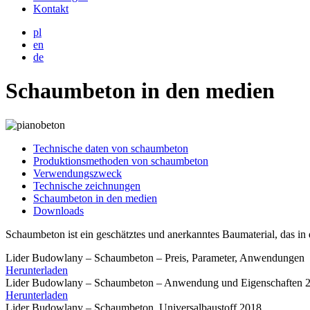
Kontakt
pl
en
de
Schaumbeton in den medien
Technische daten von schaumbeton
Produktionsmethoden von schaumbeton
Verwendungszweck
Technische zeichnungen
Schaumbeton in den medien
Downloads
Schaumbeton ist ein geschätztes und anerkanntes Baumaterial, das in d
Lider Budowlany – Schaumbeton – Preis, Parameter, Anwendungen
Herunterladen
Lider Budowlany – Schaumbeton – Anwendung und Eigenschaften 
Herunterladen
Lider Budowlany – Schaumbeton, Universalbaustoff 2018