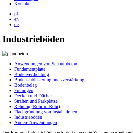
Kontakt
pl
en
de
Industrieböden
Anwendungen von Schaumbeton
Fundamentplatte
Bodenverdichtung
Bodenstabilisierung und -verstärkung
Bodenbelag
Füllungen
Decken und Dächer
Straßen und Parkplätze
Relining (Rohr-in-Rohr)
Flachgründung von Installationen
Industrieböden
Andere Anwendungen
Der Bau von Industrieböden erfordert eine enge Zusammenarbeit zwi